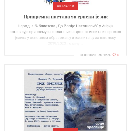
АКТУЕЛНО
Припремна настава за српски језик
Народна библиотека „Др Ђорђе Натошевић“ у Инђији
организује припрему за полагање завршног испита из српског
језика у основном образовању и васпитању за школску
2019/2020. годину.…
03.03.2020.
1274
0