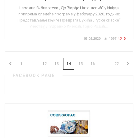
Народна библиотека „Др Ђорђе Натошевић“ у Инђији
припрема следеће програме у фебруару 2020. године:
Представљање књиге Предрага Вукића „Руске скаске“
Учествују: Здравко Кнежић, Гојко Родић,…
03.02.2020.
1097
0
...
...
1
12
13
14
15
16
22
FACEBOOK PAGE