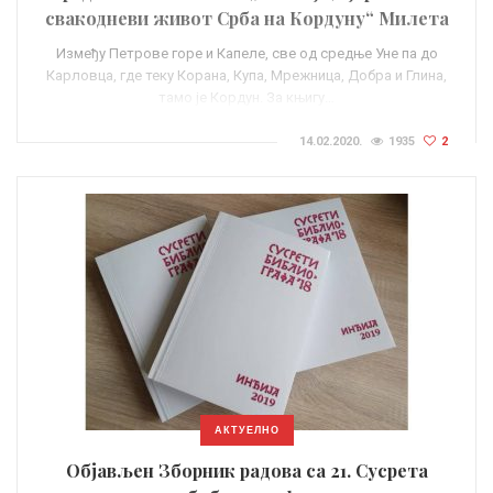
свакодневи живот Срба на Кордуну“ Милета
Боснића
Између Петрове горе и Капеле, све од средње Уне па до
Карловца, где теку Корана, Купа, Мрежница, Добра и Глина,
тамо је Кордун. За књигу…
14.02.2020.
1935
2
АКТУЕЛНО
Објављен Зборник радова са 21. Сусрета