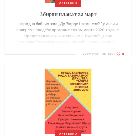
АКТУЕЛНО
Збирни плакат за март
Народна библиотека „Др Ђорђе Натошевић“ у Инђији
припрема следеће програме током марта 2020. године:
Представљање књиге Илинке С. Вуковић „Срце
преслице“Учествују Блажо Поповић, Јован Вуковић,…
27.02.2020.
1353
0
АКТУЕЛНО