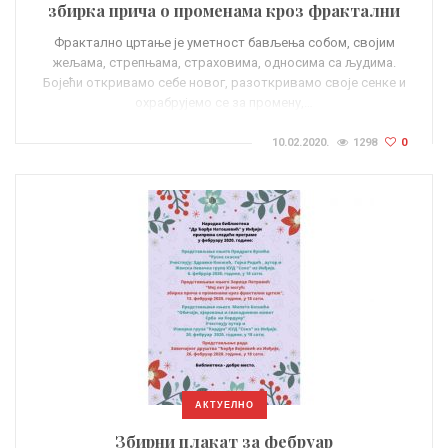
збирка прича о променама кроз фрактални
цртеж“ Зорице Петровић
Фрактално цртање је уметност бављења собом, својим
жељама, стрепњама, страховима, односима са људимa.
Бојећи откривамо себе новог, разоткривамо своје сенке и
охрабрујемо се за промену,…
10.02.2020.
1298
0
АКТУЕЛНО
Збирни плакат за фебруар