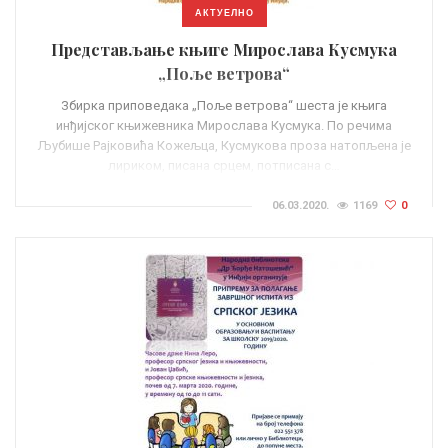
АКТУЕЛНО
Представљање књиге Мирослава Кусмука
„Поље ветрова“
Збирка приповедака „Поље ветрова“ шеста је књига
инђијског књижевника Мирослава Кусмука. По речима
Љубише Рајковића Кожељца, Кусмукова проза натопљена је
лириком, писана срцем, потписана с…
06.03.2020.
1169
0