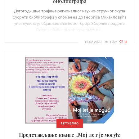
библиографа
Дугогодишње трајање регионалног научно-стручног скупа
Сусрети библиографа у спомен на др Георгија Михаиловића
употпунило је објављивање новог броја Зборника радова
Сусрети библиографа у спомен на…
12.02.2020.
1252
0
АКТУЕЛНО
Представљање књиге „Мој лет је могућ: