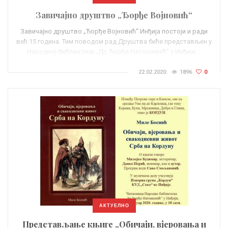
Завичајно друштво „Ђорђе Војновић“
Завичајно друштво „Ђорђе Војновић“ Инђија постоји и ради
већ 15 година. Тим поводом рад Друштва биће представљен у
Народној библиотеци „Др Ђорђе Натошевић“ у Инђији,…
22.02.2020.
1896
0
АКТУЕЛНО
Представљање књиге „Обичаји, вјеровања и