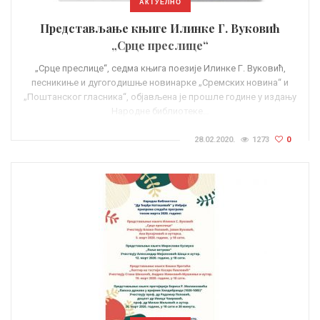
АКТУЕЛНО
Представљање књиге Илинке Г. Вуковић
„Срце преслице“
„Срце преслице“, седма књига поезије Илинке Г. Вуковић,
песникиње и дугогодишње новинарке „Сремских новина“ и
„Поштанског гласника“, објављена је прошле године у издању
Народне библиотеке…
28.02.2020.
1273
0