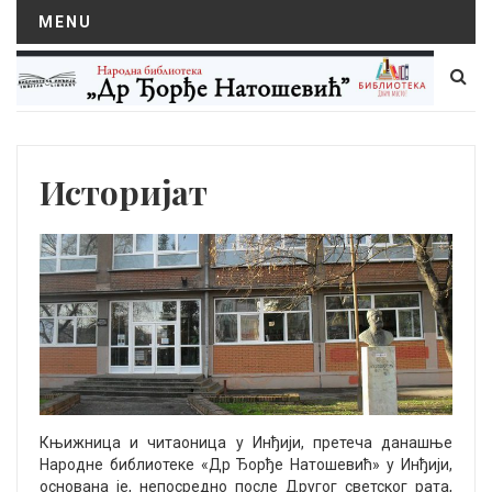
MENU
Историјат
Књижница и читаоница у Инђији, претеча данашње
Народне библиотеке «Др Ђорђе Натошевић» у Инђији,
основана је, непосредно после Другог светског рата,