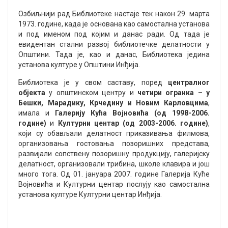
Озбиљнији рад Библиотеке настаје тек након 29. марта
1973. године, када је основана као самостална установа
и под именом под којим и данас ради. Од тада је
евидентан стални развој библиотечке делатности у
Општини. Тада је, као и данас, Библиотека једина
установа културе у Општини Инђија.
Библиотека је у свом саставу, поред
централног
објекта
у општинском центру и
четири огранка – у
Бешки, Марадику, Крчедину и Новим Карловцима
,
имала и
Галерију Кућа Војновића (од 1998-2006.
године)
и
Културни центар (од 2003-2006. године)
,
који су обављали делатност приказивања филмова,
организовања гостовања позоришних представа,
развијали сопствену позоришну продукцију, галеријску
делатност, организовали трибина, школе клавира и још
много тога. Од 01. јануара 2007. године Галерија Куће
Војновића и Културни центар послују као самостална
установа културе Културни центар Инђија.