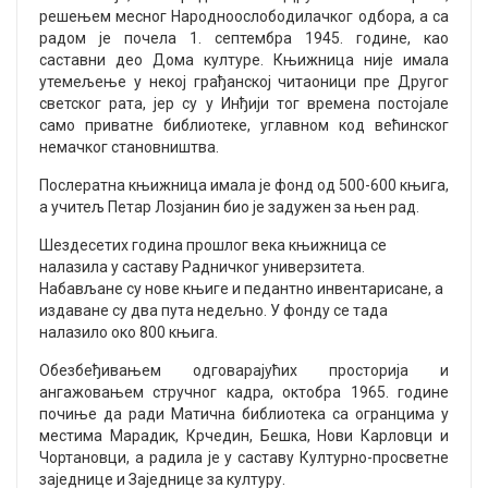
решењем месног Народноослободилачког одбора, а са
радом је почела 1. септембра 1945. године, као
саставни део Дома културе. Књижница није имала
утемељење у некој грађанској читаоници пре Другог
светског рата, јер су у Инђији тог времена постојале
само приватне библиотеке, углавном код већинског
немачког становништва.
Послератна књижница имала је фонд од 500-600 књига,
а учитељ Петар Лозјанин био је задужен за њен рад.
Шездесетих година прошлог века књижница се
налазила у саставу Радничког универзитета.
Набављане су нове књиге и педантно инвентарисане, а
издаване су два пута недељно. У фонду се тада
налазило око 800 књига.
Обезбеђивањем одговарајућих просторија и
ангажовањем стручног кадра, октобра 1965. године
почиње да ради Матична библиотека са огранцима у
местима Марадик, Крчедин, Бешка, Нови Карловци и
Чортановци, а радила је у саставу Културно-просветне
заједнице и Заједнице за културу.