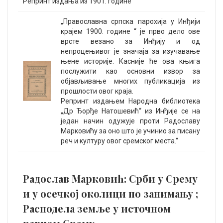
Репринт издања из 1901. године
„Православна српска парохија у Инђији
крајем 1900. године “ је прво дело ове
врсте везано за Инђију и од
непроцењивог је значаја за изучавање
њене историје. Касније ће ова књига
послужити као основни извор за
објављивање многих публикација из
прошлости овог краја.
Репринт издањем Народна библиотека
„Др Ђорђе Натошевић“ из Инђије се на
један начин одужује проти Радославу
Марковићу за оно што је учинио за писану
реч и културу овог сремског места.“
Радослав Марковић: Срби у Срему
и у осечкој околици по занимању ;
Расподела земље у источном