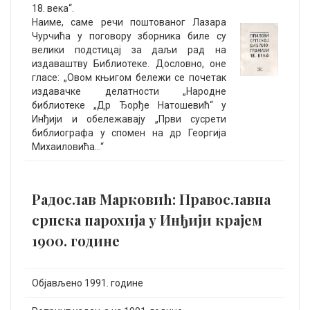
18. века“.
Наиме, саме речи поштованог Лазара
Чурчића у поговору зборника биле су
велики подстицај за даљи рад на
издаваштву Библиотеке. Дословно, оне
гласе: „Овом књигом бележи се почетак
издавачке делатности „Народне
библиотеке „Др Ђорђе Натошевић“ у
Инђији и обeлежавају „Први сусрети
библиографа у спомен на др Георгија
Михаиловића…“
Радослав Марковић: Православна
српска парохија у Инђији крајем
1900. године
Објављено 1991. године