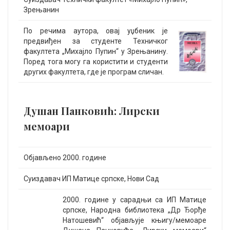
Зрењанин
По речима аутора, овај уџбеник је
предвиђен за студенте Техничког
факултета „Михајло Пупин“ у Зрењанину.
Поред тога могу га користити и студенти
других факултета, где је програм сличан.
Душан Панковић: Лирски
мемоари
Објављено 2000. године
Суиздавач ИП Матице српске, Нови Сад
2000. године у сарадњи са ИП Матице
српске, Народна библиотека „Др Ђорђе
Натошевић“ објављује књигу/мемоаре