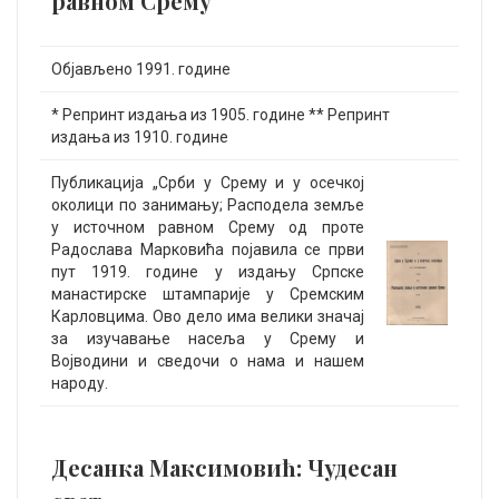
равном Срему
Објављено 1991. године
* Репринт издања из 1905. године ** Репринт
издања из 1910. године
Публикација „Срби у Срему и у осечкој
околици по занимању; Расподела земље
у источном равном Срему од проте
Радослава Марковића појавила се први
пут 1919. године у издању Српске
манастирске штампарије у Сремским
Карловцима. Ово дело има велики значај
за изучавање насеља у Срему и
Војводини и сведочи о нама и нашем
народу.
Десанка Максимовић: Чудесан