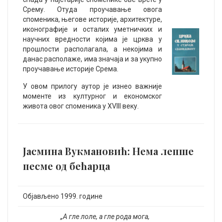
Срему. Отуда проучавање овога
споменика, његове историје, архитектуре,
иконографије и осталих уметничких и
научних вредности којима је црква у
прошлости располагала, а некојима и
данас располаже, има значаја и за укупно
проучавање историје Срема.
У овом прилогу аутор је изнео важније
моменте из културног и економског
живота овог споменика у XVIII веку.
Јасмина Вукмановић: Нема лепше
песме од бећарца
Објављено 1999. године
„А гле лоле, а гле рода мога,