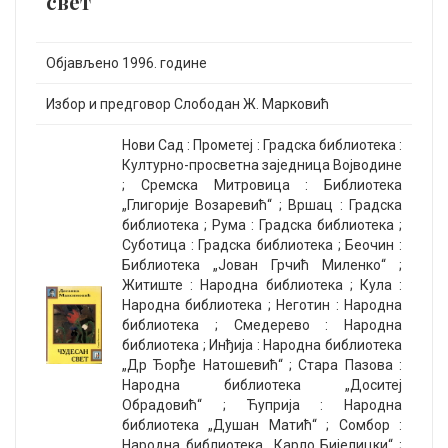
свет
Објављено 1996. године
Избор и предговор Слободан Ж. Марковић
Нови Сад : Прометеј : Градска библиотека :
Културно-просветна заједница Војводине
; Сремска Митровица : Библиотека
„Глигорије Возаревић“ ; Вршац : Градска
библиотека ; Рума : Градска библиотека ;
Суботица : Градска библиотека ; Беочин :
Библиотека „Јован Грчић Миленко“ ;
Житиште : Народна библиотека ; Кула :
Народна библиотека ; Неготин : Народна
библиотека ; Смедерево : Народна
библиотека ; Инђија : Народна библиотека
„Др Ђорђе Натошевић“ ; Стара Пазова :
Народна библиотека „Доситеј
Обрадовић“ ; Ћуприја : Народна
библиотека „Душан Матић“ ; Сомбор :
Народна библиотека „Карло Бијелицки“ ;