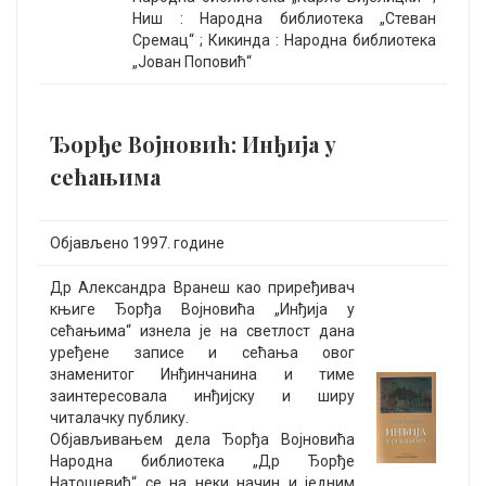
Ниш : Народна библиотека „Стеван
Сремац“ ; Кикинда : Народна библиотека
„Јован Поповић“
Ђорђе Војновић: Инђија у
сећањима
Објављено 1997. године
Др Александра Вранеш као приређивач
књиге Ђорђа Војновића „Инђија у
сећањима“ изнела је на светлост дана
уређене записе и сећања овог
знаменитог Инђинчанина и тиме
заинтересовала инђијску и ширу
читалачку публику.
Објављивањем дела Ђорђа Војновића
Народна библиотека „Др Ђорђе
Натошевић“ се на неки начин и једним