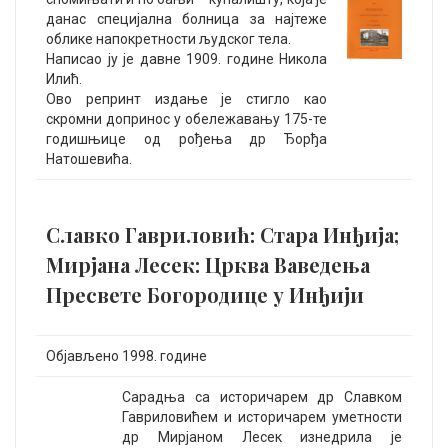
данас специјална болница за најтеже
облике напокретности људског тела.
Написао ју је давне 1909. године Никола
Илић.
Ово репринт издање је стигло као
скромни допринос у обележавању 175-те
годишњице од рођења др Ђорђа
Натошевића.
Славко Гавриловић: Стара Инђија;
Мирјана Лесек: Црква Ваведења
Пресвете Богородице у Инђији
Објављено 1998. године
Сарадња са историчарем др Славком
Гавриловићем и историчарем уметности
др Мирјаном Лесек изнедрила је