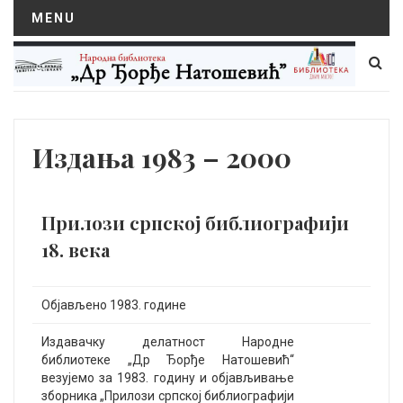
MENU
Издања 1983 – 2000
Прилози српској библиографији
18. века
Објављено 1983. године
Издавачку делатност Народне
библиотеке „Др Ђорђе Натошевић“
везујемо за 1983. годину и објављивање
зборника „Прилози српској библиографији