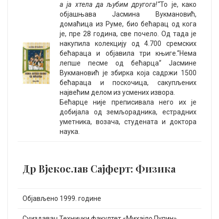
а ја хтела да љубим другога!“
То је, како
објашњава Јасмина Вукмановић,
домаћица из Руме, био бећарац од кога
је, пре 28 година, све почело. Од тада је
накупила колекцију од 4.700 сремских
бећараца и објавила три књиге.“Нема
лепше песме од бећарца“ Јасмине
Вукмановић је збирка која садржи 1500
бећараца и поскочица, сакупљених
највећим делом из усмених извора.
Бећарце није преписивала него их је
добијала од земљорадника, естрадних
уметника, возача, студената и доктора
наука.
Др Вјекослав Сајферт: Физика
Објављено 1999. године
Суиздавач Технички факултет «Михајло Пупин»,