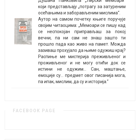
Душана Панковића „Лирски мемоари“
који представљају „потрагу за затуреним
осећањима и заборављеним мислима“.
Аутор на самом почетку књиге поручује
својим читаоцима: „Мемоари се пишу кад
се неспокојан приправљаш за покој
вечни, па ни сам не знаш зашто ти
прошло пада као живо на памет. Можда
зазиваш прохујало да њиме одужиш крај?
Распиње ме мистерија преживљеног и
проживљеног и не могу отићи док се
истини не одужим… Сан, маштање,
емоције су… предмет овог писанија мога,
па ипак, мислим, да су и историја.“
FACEBOOK PAGE