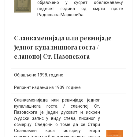
објављено у сусрет обележавању
педесет година од смрти проте
Радослава Марковића.
Сланкаменијада или ревмијаде
једног купалишнога госта /
сланопој Ст. Пазовскога
Објављено 1998. године
Репринт издања из 1909. године
Сланкаменијада или ревмијаде једног
купалишнога госта / сланопој Ст.
Пазовскога је један духовит и искрен
људски запис у виду спева, писаног у
осмерцу. Сведочи о томе да се Стари
Сланкамен кроз историју мора
спомињати и по бањи – купалишту, која је