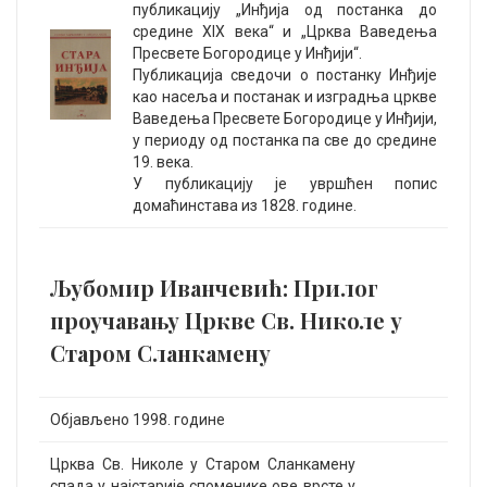
публикацију „Инђија од постанка до
средине XIX века“ и „Црква Ваведења
Пресвете Богородице у Инђији“.
Публикација сведочи о постанку Инђије
као насеља и постанак и изградња цркве
Ваведења Пресвете Богородице у Инђији,
у периоду од постанка па све до средине
19. века.
У публикацију је увршћен попис
домаћинстава из 1828. године.
Љубомир Иванчевић: Прилог
проучавању Цркве Св. Николе у
Старом Сланкамену
Објављено 1998. године
Црква Св. Николе у Старом Сланкамену
спада у најстарије споменике ове врсте у