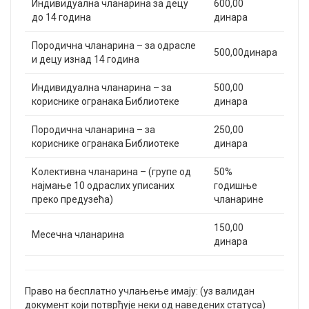
Индивидуална чланарина за децу
600,00
до 14 година
динара
Породична чланарина – за одрасле
500,00динара
и децу изнад 14 година
Индивидуална чланарина – за
500,00
кориснике огранака Библиотеке
динара
Породична чланарина – за
250,00
кориснике огранака Библиотеке
динара
Колективна чланарина – (групе од
50%
најмање 10 одраслих уписаних
годишње
преко предузећа)
чланарине
150,00
Месечна чланарина
динара
Право на бесплатно учлањење имају: (уз валидан
документ који потврђује неки од наведених статуса)