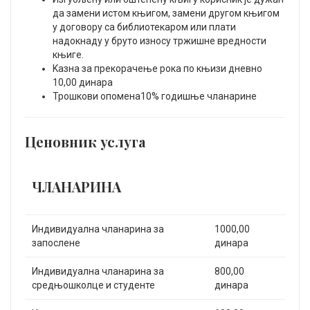
да замени истом књигом, замени другом књигом
у договору са библиотекаром или плати
надокнаду у бруто износу тржишне вредности
књиге.
Kазна за прекорачење рока по књизи дневно
10,00 динара
Трошкови опомена10% годишње чланарине
Ценовник услуга
ЧЛАНАРИНА
Индивидуална чланарина за
1000,00
запослене
динара
Индивидуална чланарина за
800,00
средњошколце и студенте
динара