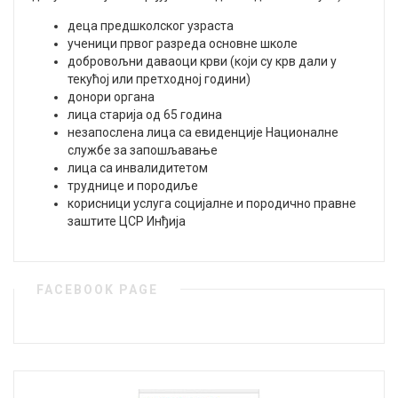
деца предшколског узраста
ученици првог разреда основне школе
добровољни даваоци крви (који су крв дали у
текућој или претходној години)
донори органа
лица старија од 65 година
незапослена лица са евиденције Националне
службе за запошљавање
лица са инвалидитетом
труднице и породиље
корисници услуга социјалне и породично правне
заштите ЦСР Инђија
FACEBOOK PAGE