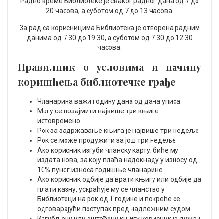
Радно време Библиотеке је сваког радног дана од 7 до
20 часова, а суботом oд 7 до 13 часова.
За рад са корисницима Библиотека је отворена радним
данима од 7.30 до 19.30, а суботом од 7.30 до 12.30
часова.
Правилник о условима и начину
коришћења библиотечке грађе
Чланарина важи годину дана од дана уписа
Могу се позајмити највише три књиге
истовремено
Рок за задржавање књига је највише три недеље
Рок се може продужити за још три недеље
Ако корисник изгуби чланску карту, биће му
издата нова, за коју плаћа надокнаду у износу од
10% пуног износа годишње чланарине
Ако корисник одбије да врати књигу или одбије да
плати казну, ускраћује му се чланство у
Библиотеци на рок од 1 године и покреће се
одговарајући поступак пред надлежним судом
Изгубљену или оштећену књигу корисник је дужан