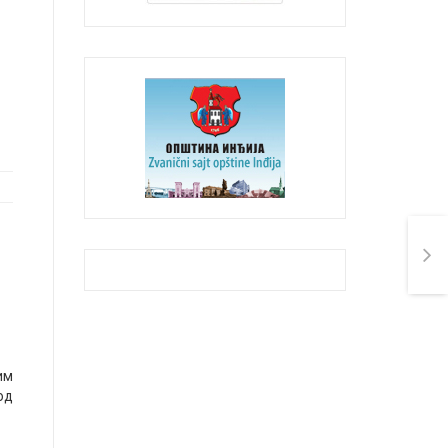
им
од