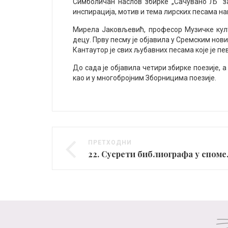
Симболичан наслов збирке „Сачувано Љ“ за
инспирација, мотив и тема лирских песама на
Мирела Јаковљевић, професор Музичке култу
децу. Прву песму је објавила у Сремским нов
Кантаутор је свих љубавних песама које је пе
До сада је објавила четири збирке поезије, 
као и у многобројним Зборницима поезије.
ПРЕТХОДНИ
22. Сусрети б