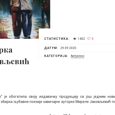
СТАТИСТИКА:
1402
0
рка
ДАТУМ:
29.09.2020.
КАТЕГОРИЈА:
Актуелно
овљевић
 је обогатила своју издавачку продукцију са још једним нов
а збирка љубавне поезије завичајне ауторке Миреле Јаковљевић п