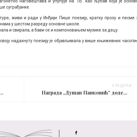
гонетно наговештава и упућује на “Љ“ као љубав која је основ
ше суграђанке.
ре, живи и ради у Инђији. Пише поезију, кратку прозу и песме 
инама у шестом разреду основне школе.
вала и свирала, а бави се и компоновањем музике за децу.
а своју надахнуту поезију је објављивала у више књижевних часопи
СЛЕДЕЋИ
иблиографа у спомен на др Георгија Михаиловића
Награда „Душан Панковић“ додељена Љиљани Клевернић