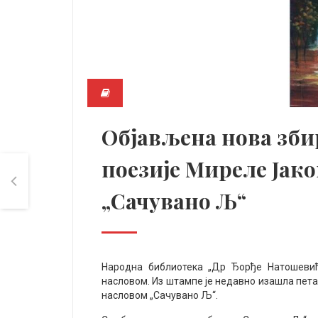
Објављена нова зби
поезије Миреле Јак
„Сачувано Љ“
Народна библиотека „Др Ђорђе Натошевић“
насловом. Из штампе је недавно изашла пет
насловом „Сачувано Љ“.