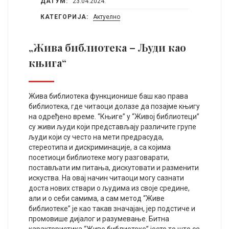
ДАТУМ:
23.04.2024.
КАТЕГОРИЈА:
Актуелно
„Жива библиотека – Људи као
књига“
Жива библиотека функционише баш као права
библиотека, где читаоци долазе да позајме књигу
на одређено време. “Књиге” у “Живој библиотеци”
су живи људи који представљају различите групе
људи који су често на мети предрасуда,
стереотипа и дискриминације, а са којима
посетиоци библиотеке могу разговарати,
постављати им питања, дискутовати и разменити
искуства. На овај начин читаоци могу сазнати
доста нових ствари о људима из своје средине,
али и о себи самима, а сам метод “Живе
библиотеке” је као такав значајан, јер подстиче и
промовише дијалог и разумевање. Битна
карактеристика “Живе библиотеке” јесте то што се