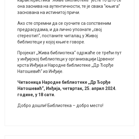
она заснива на аутентичности, те је свака “књига”
заснована на истинитој причи.
Ако сте спремни да се суочите са сопственим
предрасудама, и да лично упознате „свој
стереотип“, постаните читалац у Живој
библиотеци у којој књиге говоре.
Пројекат „Жива библиотека“ одржаће се трећи пут
у инђијској библиотеци у организацији Црвеног
крста Инђија и Народне библиотеке „Др Ђорђе
Натошевић“ из Инђије.
Читаоница Народне библиотеке „Др Ђорђе
Натошевић“, Инђија, четвртак, 25. април 2024.
године, у 18 сати.
Добро дошли! Библиотека – добро место!