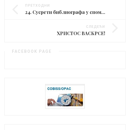
ПРЕТХОДНИ
24. Сусрети библиографа у спомен на др Георгија Михаиловића
СЛЕДЕЋИ
ХРИСТОС ВАСКРСЕ!
FACEBOOK PAGE