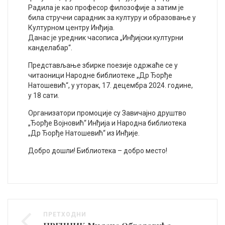
Радила је као професор филозофије а затим је
била стручни сарадник за културу и образовање у
Културном центру Инђија.
Данас је уредник часописа „Инђијски културни
канделабар“.
Представљање збирке поезије одржаће се у
читаоници Народне библиотеке „Др Ђорђе
Натошевић“, у уторак, 17. децембра 2024. године,
у 18 сати.
Организатори промоције су Завичајно друштво
„Ђорђе Војновић“ Инђија и Народна библиотека
„Др Ђорђе Натошевић“ из Инђије.
Добро дошли! Библиотека – добро место!
ПРЕТХОДНИ