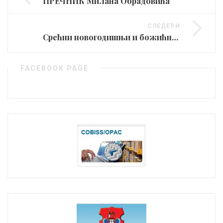
ПРЕЧНИК Милана Обрадовића
СЛЕДЕЋИ
Срећни новогодишњи и божићни празници
FACEBOOK PAGE