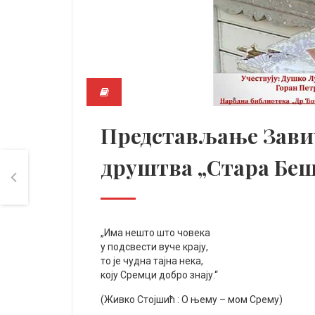
Представљање Зави
друштва „Стара Бе
„Има нешто што човека
у подсвести вуче крају,
то је чудна тајна нека,
коју Сремци добро знају.“
(Живко Стојшић : О њему – мом Срему)