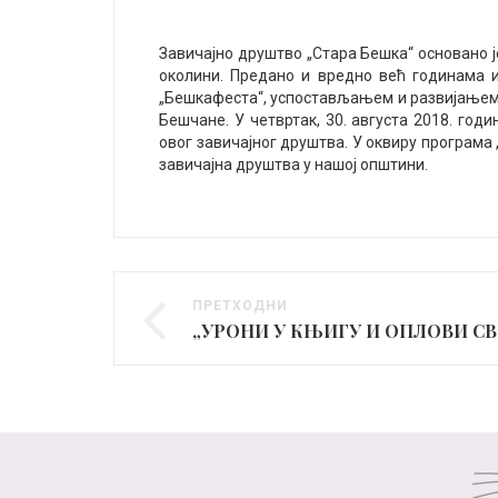
Завичајно друштво „Стара Бешка“ основано ј
околини. Предано и вредно већ годинама 
„Бешкафеста“, успостављањем и развијање
Бешчане. У четвртак, 30. августа 2018. годи
овог завичајног друштва. У оквиру програма
завичајна друштва у нашој општини.
ПРЕТХОДНИ
„У