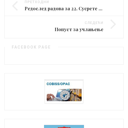
ПРЕТХОДНИ
Редослед радова за 22. Сусрете библиографа
СЛЕДЕЋИ
Попуст за учлањење
FACEBOOK PAGE