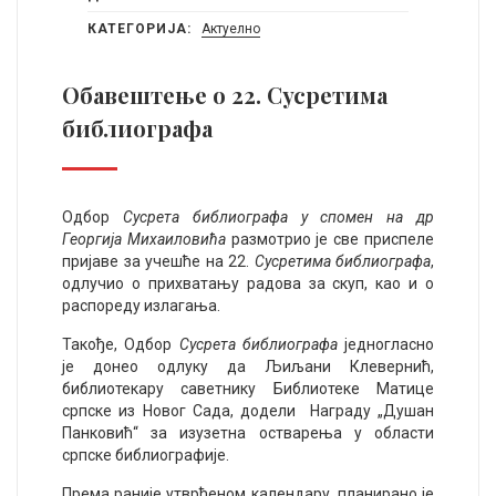
КАТЕГОРИЈА:
Актуелно
Обавештење о 22. Сусретима
библиографа
Одбор
Сусрета библиографа у спомен на др
Георгија Михаиловића
размотрио је све приспеле
пријаве за учешће на 22.
Сусретима библиографа
,
одлучио о прихватању радова за скуп, као и о
распореду излагања.
Такође, Одбор
Сусрета библиографа
једногласно
је донео одлуку да Љиљани Клевернић,
библиотекару саветнику Библиотеке Матице
српске из Новог Сада, додели Награду „Душан
Панковић“ за изузетна остварења у области
српске библиографије.
Према раније утврђеном календару, планирано је