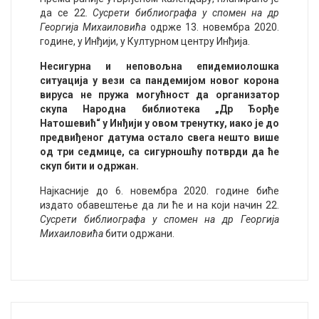
да се 22.
Сусрети библиографа у спомен на др
Георгија Михаиловића
одрже 13. новембра 2020.
године, у Инђији, у Културном центру Инђија.
Несигурна и неповољна епидемиолошка
ситуација у вези са пандемијом новог корона
вируса не пружа могућност да организатор
скупа Народна библиотека „Др Ђорђе
Натошевић“ у Инђији у овом тренутку, иако је до
предвиђеног датума остало свега нешто више
од три седмице, са сигурношћу потврди да ће
скуп бити и одржан.
Најкасније до 6. новембра 2020. године биће
издато обавештење да ли ће и на који начин 22.
Сусрети библиографа у спомен на др Георгија
Михаиловића
бити одржани.