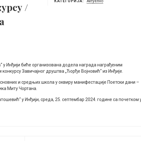
КАТЕГОРИЈА:
Актуелно
урсу /
а
“ у Инђији биће организована додела награда награђеним
 конкурсу Завичајног друштва „Ђорђе Војновић“ из Инђије.
 основних и средњих школа у оквиру манифестације Поетски дани –
ика Миту Чортана.
шевић“ у Инђији, среда, 25. септембар 2024. године са почетком 