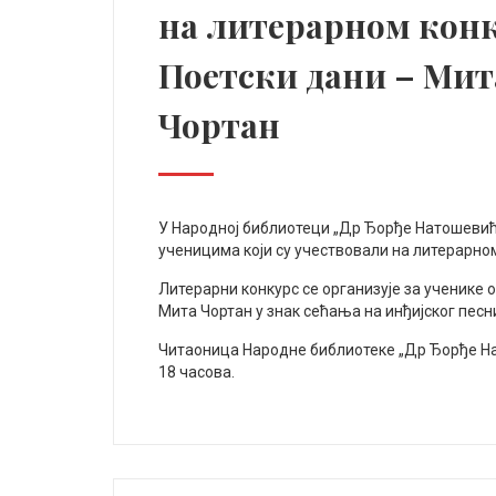
на литерарном конк
Поетски дани – Мит
Чортан
У Народној библиотеци „Др Ђорђе Натошевић
ученицима који су учествовали на литерарном
Литерарни конкурс се организује за ученике
Мита Чортан у знак сећања на инђијског песн
Читаоница Народне библиотеке „Др Ђорђе Нато
18 часова.